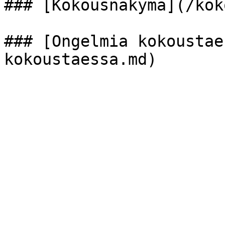
### [Kokousnäkymä](/kok
### [Ongelmia kokoustae