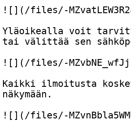
![](/files/-MZvatLEW3R2
Yläoikealla voit tarvit
tai välittää sen sähköp
![](/files/-MZvbNE_wfJj
Kaikki ilmoitusta koske
näkymään.

![](/files/-MZvnBbla5WM