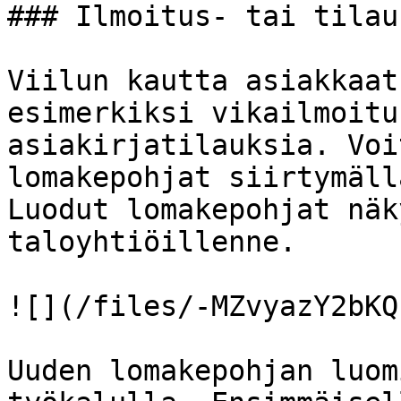
### Ilmoitus- tai tilau
Viilun kautta asiakkaat
esimerkiksi vikailmoitu
asiakirjatilauksia. Voi
lomakepohjat siirtymäll
Luodut lomakepohjat näk
taloyhtiöillenne.

![](/files/-MZvyazY2bKQ
Uuden lomakepohjan luom