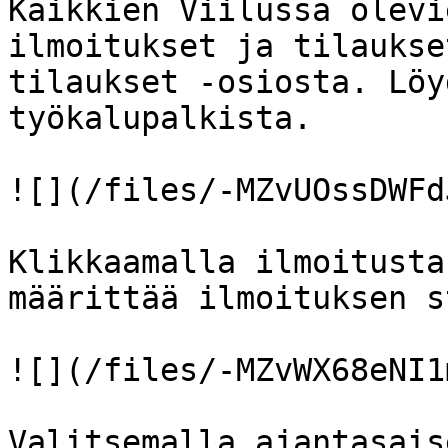
Kaikkien Viilussa olevi
ilmoitukset ja tilaukse
tilaukset -osiosta. Löy
työkalupalkista.

![](/files/-MZvUOssDWFd
Klikkaamalla ilmoitusta
määrittää ilmoituksen s
![](/files/-MZvWX68eNI1
Valitsemalla ajantasais