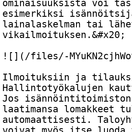
ominaisuuksista voi täs
esimerkiksi isännöitsij
lainalaskelman tai lähe
vikailmoituksen.&#x20;

![](/files/-MYuKN2cjhWo
Ilmoituksiin ja tilauks
Hallintotyökalujen kaut
Jos isännöintitoimiston
laatimansa lomakkeet tu
automaattisesti. Taloyh
voivat myös itse luoda 